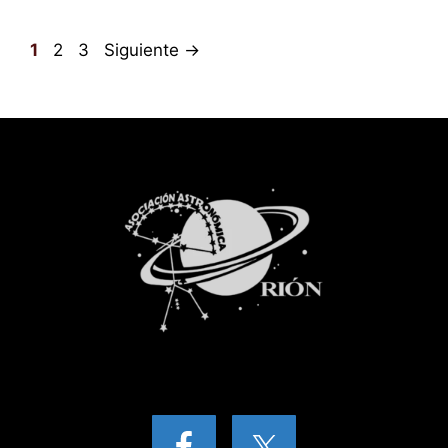
Página
Página
Página
1
2
3
Siguiente
→