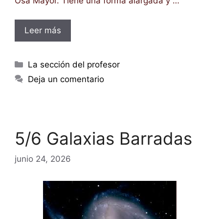
Osa Mayor. Tiene una forma alargada y …
Leer más
Categorías
La sección del profesor
Deja un comentario
5/6 Galaxias Barradas
junio 24, 2026