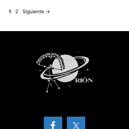
Página
Página
1
2
Siguiente
→