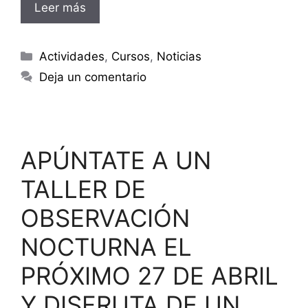
Leer más
Categorías
Actividades
,
Cursos
,
Noticias
Deja un comentario
APÚNTATE A UN
TALLER DE
OBSERVACIÓN
NOCTURNA EL
PRÓXIMO 27 DE ABRIL
Y DISFRUTA DE UN