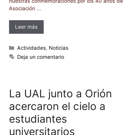
nuestras conmemoraciones por los 40 años de
Asociación …
Leer más
Categorías
Actividades
,
Noticias
Deja un comentario
La UAL junto a Orión
acercaron el cielo a
estudiantes
universitarios