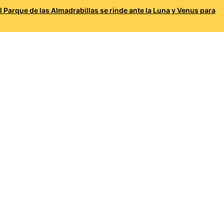
l Parque de las Almadrabillas se rinde ante la Luna y Venus para
Prueba Orión
vatorio John Beckman
La sección del profesor