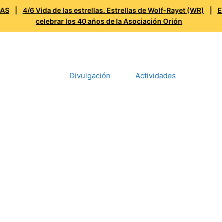
DAS
|
4/6 Vida de las estrellas. Estrellas de Wolf-Rayet (WR)
|
E
celebrar los 40 años de la Asociación Orión
Cursos
Divulgación
Actividades
Obser