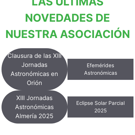
LAS ÚLTIMAS
NOVEDADES
DE
NUESTRA ASOCIACIÓN
Clausura de las XIII
Jornadas
Efemérides
Astronómicas
Astronómicas en
Orión
XIII Jornadas
Eclipse Solar Parcial
Astronómicas
2025
Almería 2025