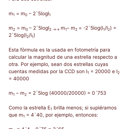
m
= m
– 2`5logI
1
0
1
m
= m
– 2`5logI
m
– m
= -2`5log(I
/I
) =
2
0
2 →→
1
2
1
2
2`5log(I
/I
)
2
1
Esta fórmula es la usada en fotometría para
calcular la magnitud de una estrella respecto a
otra. Por ejemplo, sean dos estrellas cuyas
cuentas medidas por la CCD son I
= 20000 e I
1
2
= 40000
m
– m
= 2`5log (40000/20000) = 0´753
1
2
Como la estrella E
brilla menos; si supiéramos
1
que m
= 4`40, por ejemplo, entonces:
1