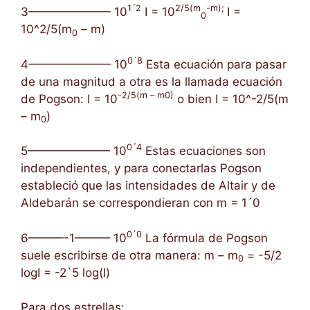
1´2
2/5(m
-m);
3——————— 10
I = 10
I =
0
10^2/5(m
– m)
0
0´8
4——————— 10
Esta ecuación para pasar
de una magnitud a otra es la llamada ecuación
-2/5(m – m0)
de Pogson: I = 10
o bien I = 10^-2/5(m
– m
)
0
0´4
5——————— 10
Estas ecuaciones son
independientes, y para conectarlas Pogson
estableció que las intensidades de Altair y de
Aldebarán se correspondieran con m = 1´0
0´0
6———-1——— 10
La fórmula de Pogson
suele escribirse de otra manera: m – m
= -5/2
0
logI = -2`5 log(I)
Para dos estrellas: