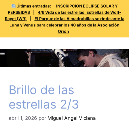
Últimas entradas:
INSCRIPCIÓN ECLIPSE SOLAR Y
PERSEIDAS
|
4/6 Vida de las estrellas. Estrellas de Wolf-
Rayet (WR)
|
El Parque de las Almadrabillas se rinde ante la
Luna y Venus para celebrar los 40 años de la Asociación
Orión
Saltar
Prueba Orión
al
Menú
contenido
Brillo de las
estrellas 2/3
abril 1, 2026
por
Miguel Angel Viciana