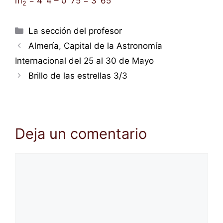
m
= 4´4 – 0´75 = 3´65
2
Categorías
La sección del profesor
Almería, Capital de la Astronomía
Internacional del 25 al 30 de Mayo
Brillo de las estrellas 3/3
Deja un comentario
Comentario