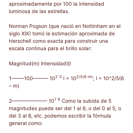
aproximadamente por 100 la intensidad
luminosa de las estrellas.
Norman Pogson (que nació en Nottinham en el
siglo XIX) tomó la estimación aproximada de
Herschell como exacta para construir una
escala continua para el brillo solar:
Magnitud(m) Intensidad(I)
2´0
2/5(6-m)
1——–100——— 10
I = 10
; I = 10^2/5(6
– m)
1´6
2——————— 10
Como la subida de 5
magnitudes puede ser del 1 al 6, o del 0 al 5, o
del 3 al 8, etc. podemos escribir la fórmula
general como: