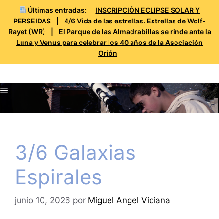
Últimas entradas:
INSCRIPCIÓN ECLIPSE SOLAR Y
PERSEIDAS
|
4/6 Vida de las estrellas. Estrellas de Wolf-
Rayet (WR)
|
El Parque de las Almadrabillas se rinde ante la
Luna y Venus para celebrar los 40 años de la Asociación
Orión
Saltar
Prueba Orión
al
Menú
contenido
3/6 Galaxias
Espirales
junio 10, 2026
por
Miguel Angel Viciana