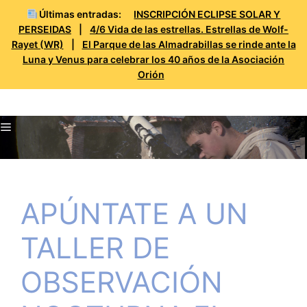
Últimas entradas:
INSCRIPCIÓN ECLIPSE SOLAR Y
PERSEIDAS
|
4/6 Vida de las estrellas. Estrellas de Wolf-
Rayet (WR)
|
El Parque de las Almadrabillas se rinde ante la
Luna y Venus para celebrar los 40 años de la Asociación
Orión
Saltar
Prueba Orión
al
Menú
contenido
APÚNTATE A UN
TALLER DE
OBSERVACIÓN